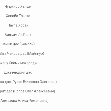
Чуджиро Хаяши
Хавайо Таката
Паула Хоран
Вильям Ли Рант
Чакши дас (Бомбей)
йта Чандра дас (Майяпур)
Бхану Свами махарадж
Джетендрия дас
на дас (Рузов Вячеслав Олегович)
рит дас (Попов Олег Алексеевич)
(Алмазова Алиса Романовна)