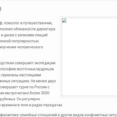
)
ф, психолог и путешественник,
исполнял обязанности директора
 и диски с записями лекций
женной популярностью.
 изучения человеческого
водством совершает экспедиции
философию восточных мудрецов.
ые признаны настоящими
енных ситуациях. Не менее двух
совершает турне по России с
мя им прочитано более 3000
арубежья. Он регулярно
 времени в теле и радио передачах.
филактике семейных отношений и других видов конфликтных ситу