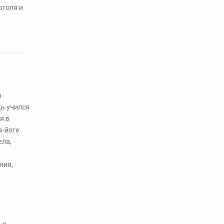
оголя и
в
дь учился
я в
а-йоге
ела,
ния,