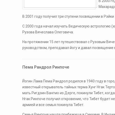
В 2000 г
Махарад
В 2001 году получил три ступени посвящении в Рэйки
С 2000 года начал изучать Ведическую астрологию (
Рузова Вячеслава Олеговича.
На протяжении 15 лет путешествовал с Рузовым Вяче
руководством, преподавал йогу и давал посвящение 
Пема Рандрол Ринпоче
​Йогин Лама Пема Рандрол родился в 1940 году в город
известный открыватель тайных терма Хунг Нгак Тер
мать Ригдзин Вангмо из Дерге, покинули Тибет, когда
Нгак Ринпоче получил откровение, что Тибет будет н
армией и все семья покинула Тибет.
Семья Ринпоче нашла прибежище в Сиккиме. В Индии