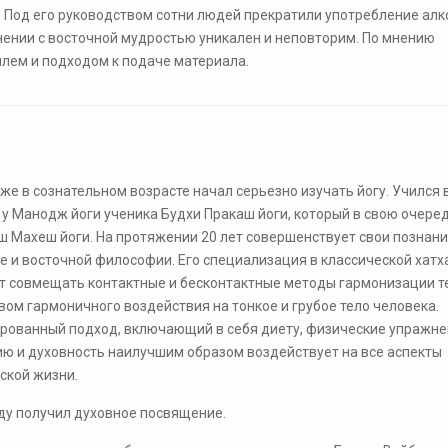
. Под его руководством сотни людей прекратили употребление алк
нении с восточной мудростью уникален и неповторим. По мнению
илем и подходом к подаче материала.
 уже в сознательном возрасте начал серьезно изучать йогу. Учился 
 у Манодж йоги ученика Будхи Пракаш йоги, который в свою очере
ш Махеш йоги. На протяжении 20 лет совершенствует свои познани
ге и восточной философии. Его специализация в классической хатх
т совмещать контактные и бесконтактные методы гармонизации т
вом гармоничного воздействия на тонкое и грубое тело человека.
рованный подход, включающий в себя диету, физические упражне
ю и духовность наилучшим образом воздействует на все аспекты
ской жизни.
оду получил духовное посвящение.