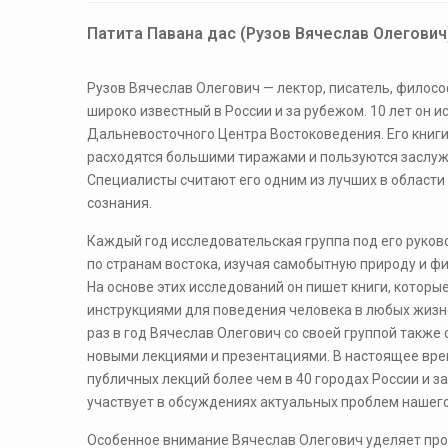
​Патита Павана дас (Рузов Вячеслав Олегович
​Рузов Вячеслав Олегович — лектор, писатель, филосо
широко известный в России и за рубежом. 10 лет он 
Дальневосточного Центра Востоковедения. Его книги
расходятся большими тиражами и пользуются заслу
Специалисты считают его одним из лучших в области
сознания.
Каждый год исследовательская группа под его руко
по странам востока, изучая самобытную природу и 
На основе этих исследований он пишет книги, котор
инструкциями для поведения человека в любых жизн
раз в год Вячеслав Олегович со своей группой также 
новыми лекциями и презентациями. В настоящее вре
публичных лекций более чем в 40 городах России и з
участвует в обсуждениях актуальных проблем нашего
Особенное внимание Вячеслав Олегович уделяет про