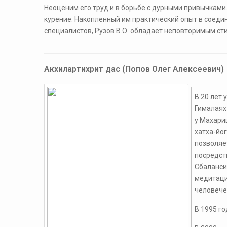
Неоценим его труд и в борьбе с дурными привычками
курение. Накопленный им практический опыт в соеди
специалистов, Рузов В.О. обладает неповторимым ст
Акхилартихрит дас (Попов Олег Алексеевич)
​В 20 лет
Гималаях
у Махари
хатха-йо
позволяе
посредст
Сбаланси
медитаци
человече
В 1995 г