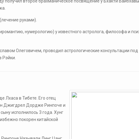
оду получил второе брахманическое посвящение у Бхакти Вайбхав
жа.
 (лечение руками).
хиромантию, нумерологию) у известного астролога, философа и пси
славом Олеговичем, проводил астрологические консультации под 
в Рэйки.
е Лхаса в Тибете. Его отец
тон Джигдрел Дордже Ринпоче и
 сыну исполнилось 3 года. Хунг
еизбежно покорен китайской
 Ринпоче Называли Линг Цанг