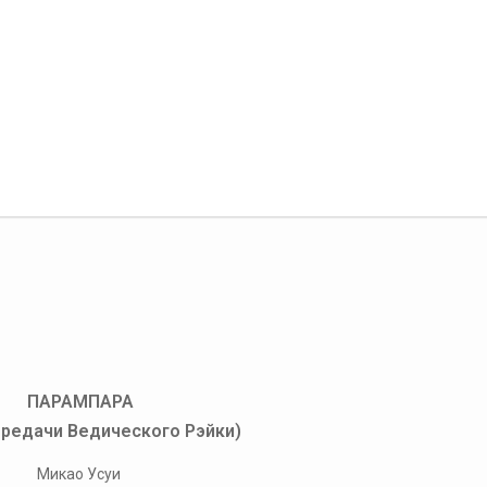
ПАРАМПАРА
ередачи Ведического Рэйки)
​Микао Усуи