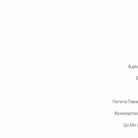
Адва
Патита Пава
Акхилартих
Цо Мо 