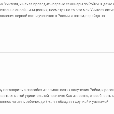
ом Учителя, и начав проводить первые семинары по Рэйки, я даже 
йственна онлайн-инициация, несмотря на то, что мои Учителя акти
явления первой сотни учеников в России, а затем, перейдя на
в
чу поговорить о способах и возможностях получения Рэйки, и расс
иться к этой удивительной практике.Как известно, способность к
яясь на свет, ребенок до 3-х лет обладает хрупкой и уязвимой